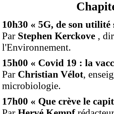
Chapit
10h30 « 5G, de son utilité
Par
Stephen Kerckove
, di
l'Environnement.
15h00 « Covid 19 : la vacc
Par
Christian Vélot
, ensei
microbiologie.
17h00 « Que crève le capit
Par
Hervé Kempf
rédacteur