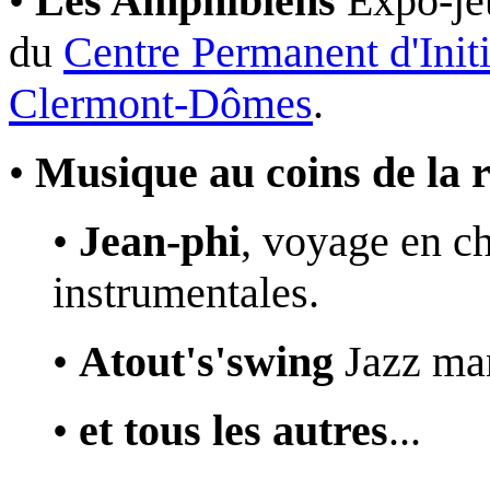
•
Les Amphibiens
Expo-je
du
Centre Permanent d'Init
Clermont-Dômes
.
•
Musique au coins de la 
•
Jean-phi
, voyage en c
instrumentales.
•
Atout's'swing
Jazz ma
•
et tous les autres
...