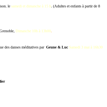
ison. le
samedi et dimanche à 15 h
. (Adultes et enfants à partir de 8
 Grenoble,
Dimanche 10h à 13h00
.
que des danses méditatives par
Geune & Luc
Samedi 3 mai à 16h30
lier