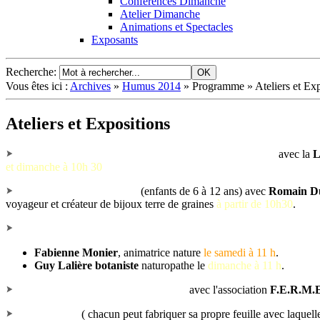
Conférences Dimanche
Atelier Dimanche
Animations et Spectacles
Exposants
Recherche
:
Vous êtes ici :
Archives
»
Humus 2014
»
Programme
»
Ateliers et Ex
Ateliers et Expositions
Sortie découverte des oiseaux de la région de Châteldon
avec la
L
et dimanche à 10h 30
Histoire autour de graines
(enfants de 6 à 12 ans) avec
Romain D
voyageur et créateur de bijoux terre de graines
à partir de 10h30
.
Sorties découverte des plantes sauvages comestibles et médicinale
Fabienne Monier
, animatrice nature
le samedi à 11 h
.
Guy Lalière botaniste
naturopathe le
dimanche à 11 h
.
Construction d'un poulailler familial
avec l'association
F.E.R.M.
Atelier papier
( chacun peut fabriquer sa propre feuille avec laquelle