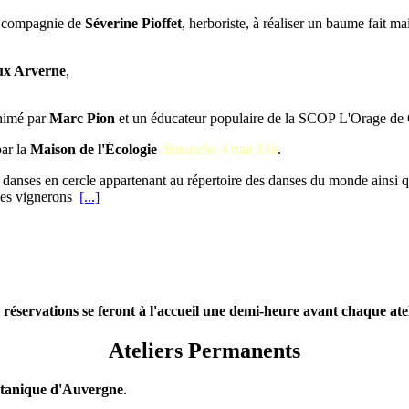
en compagnie de
Séverine Pioffet
, herboriste, à réaliser un baume fait ma
ux Arverne
,
nimé par
Marc Pion
et un éducateur populaire de la SCOP L'Orage de
par la
Maison de l'Écologie
dimanche 4 mai 14h
.
 danses en cercle appartenant au répertoire des danses du monde ainsi 
des vignerons
[...]
 réservations se feront à l'accueil une demi-heure avant chaque ate
Ateliers Permanents
otanique d'Auvergne
.