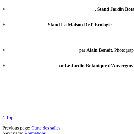
Bourse aux plantes et échanges de bons plants
.
Stand Jardin Bot
Lombri-compostage
.
Stand La Maison De l' Ecologie
.
Balade pour un hexagone d'Abeilles
par
Alain Benoit
. Photograp
Photos Flore d'Auvergne
par
Le Jardin Botanique d'Auvergne.
^ Top
Previous page:
Carte des salles
Next page:
Animations