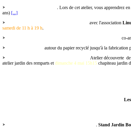
Fabriquer ses cosmétiques
. Lors de cet atelier, vous apprendrez 
ans)
[...]
Découverte et installation de logiciels libres
avec l'association
Lin
samedi de 11 h à 19 h
.
Atelier d'éducation populaire sur le thème de la paysannerie
co-a
Atelier Recycl'ART
autour du papier recyclé jusqu'à la fabrication 
“Danse d’Harmonisation Danse en Cercle”
Atelier découverte
de
atelier jardin des remparts
et
dimanche 4 mai 15h15
chapiteau jardin 
Les
Reconnaissance de la Flore Sauvage de saison
.
Stand Jardin B