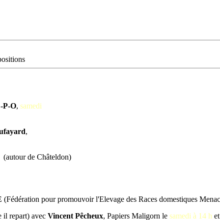
positions
-P-O
,
samedi
ufayard
,
s
(autour de Châteldon)
E
(Fédération pour promouvoir l'Elevage des Races domestiques Menac
 il repart) avec
Vincent Pêcheux
, Papiers Maligorn le
samedi à 14 h
et